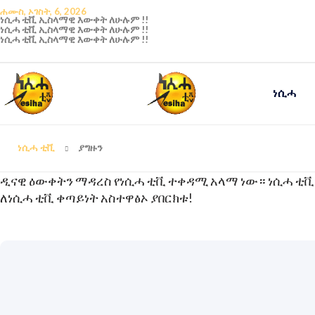
ሐሙስ, ኦገስት, 6, 2026
ነሲሓ ቲቪ ኢስላማዊ እውቀት ለሁሉም !!
ነሲሓ ቲቪ ኢስላማዊ እውቀት ለሁሉም !!
ነሲሓ ቲቪ ኢስላማዊ እውቀት ለሁሉም !!
ነሲሓ
ነሲሓ ቲቪ
ያግዙን
“ ከማንኛውም ነገር የምትለግሱትን እርሱ ይ
ዲናዊ ዕውቀትን ማዳረስ የነሲሓ ቲቪ ተቀዳሚ አላማ ነው። ነሲሓ ቲቪን
ለነሲሓ ቲቪ ቀጣይነት አስተዋፅኦ ያበርክቱ!
ሰበዕ 39