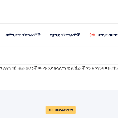
ሳምንታዊ ፕሮግራሞች
የቋንቋ ፕሮግራሞች
ቀጥታ ስርጭ
ተካዋል፡፡ እርሱም ከሲሳይ ሰጪዎች ሁሉ በላጭ ነው
 እናግዝ! ጠፊ በሆነችው ዱንያ ዘላለማዊ አኼራችንን እንገንባ። በተከታ
1000145615929