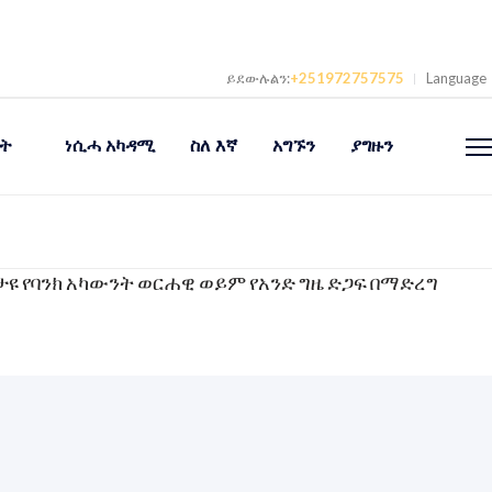
ይደውሉልን:
+251972757575
Language
ት
ነሲሓ አካዳሚ
ስለ እኛ
አግኙን
ያግዙን
 በላቸው ”
ዩ የባንክ አካውንት ወርሐዊ ወይም የአንድ ግዜ ድጋፍ በማድረግ