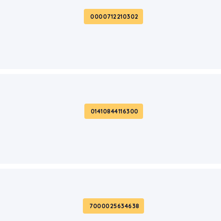
0000712210302
01410844116300
7000025634638